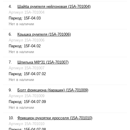
4.
Шайба румпеля нейлоновая (15A-701004)
Артикул
15A-701004
Паркод:
15F-04.03
Нет в наличии
6.
Крышка румпеля (15A-701006)
Артикул
15A-701006
Паркод:
15F-04.02
Нет в наличии
7.
Шпилька М8*31 (15A-701007)
Артикул
15A-701007
Паркод:
15F-04.07.02
Нет в наличии
9.
Болт фрикциона (барашек) (15A-701009)
Артикул
15A-701009
Паркод:
15F-04.07.09
Нет в наличии
10.
Фрикцион рукоятки дросселя (15A-701010)
Артикул
15A-701010
Паркод:
15F-04.07.08