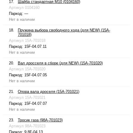
17.
Шайба стандартная М10 (0104160)
Артикул
0104160
Паркод:
—
Нет в наличии
18.
Пружина выбора свободного хода (для NEW) (15A-
701018)
Артикул
15A-701018
Паркод:
15F-04.07.11
Нет в наличии
20.
Вал дросселя в сборе (для NEW) (15A-701020)
Артикул
15A-701020
Паркод:
15F-04.07.05
Нет в наличии
21.
Опора вала дроселя (15A-701021)
Артикул
15A-701021
Паркод:
15F-04.07.07
Нет в наличии
23.
Тросик газа (98A-701023)
Артикул
98A-701023
Паркод:
9.8F-04.13