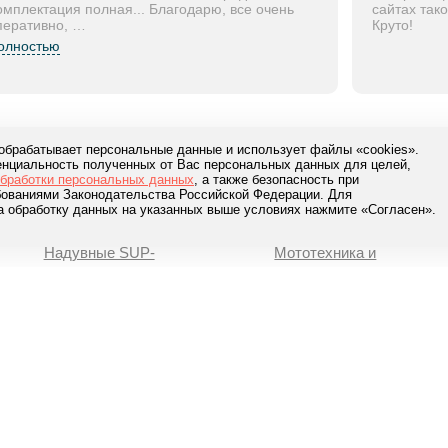
омплектация полная... Благодарю, все очень
сайтах так
перативно, …
Круто!
олностью
 обрабатывает персональные данные и использует файлы «cookies».
нциальность полученных от Вас персональных данных для целей,
8-800-777-84-76
обработки персональных данных
, а также безопасность при
ебованиями Законодательства Российской Федерации. Для
Звонки по России
Заказать звонок
а обработку данных на указанных выше условиях нажмите «Согласен».
Надувные SUP-
Мототехника и
доски
прицепы
Gladiator
Квадроциклы ATV
Anomy
Мотовездеходы UTV
Aqua Arrow
Снегоходы
Adventum
Мотобуксировщики
Мотоциклы