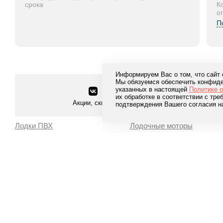
срока
К
о
П
Информируем Вас о том, что сайт
Мы обязуемся обеспечить конфиде
указанных в настоящей
Политике 
их обработке в соответствии с тр
Акции, скидки и многое другое
подтверждения Вашего согласия н
Лодки ПВХ
Лодочные моторы
Пайольное дно
Двухтактные
Надувное дно НДНД
Четырехтактные
RIB
Водометные Jet