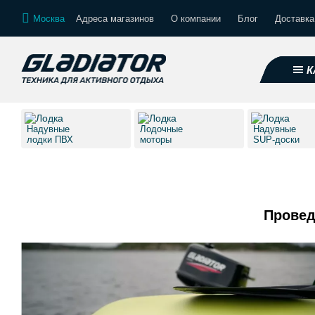
Москва
Адреса магазинов
О компании
Блог
Доставка
К
Надувные
Лодочные
Надувные
лодки ПВХ
моторы
SUP-доски
Провед