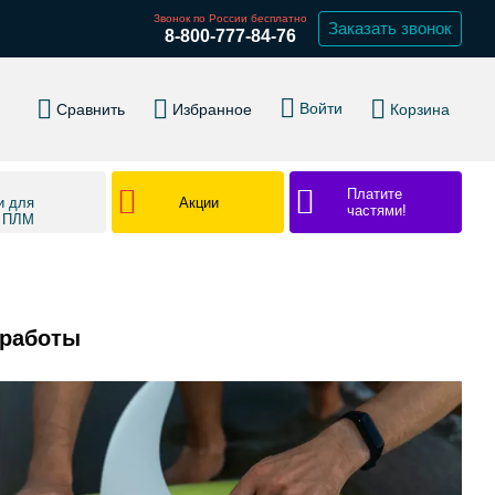
Звонок по России бесплатно
Заказать звонок
8-800-777-84-76
Войти
Сравнить
Избранное
Корзина
Платите
Акции
и для
частями!
в ПЛМ
 работы