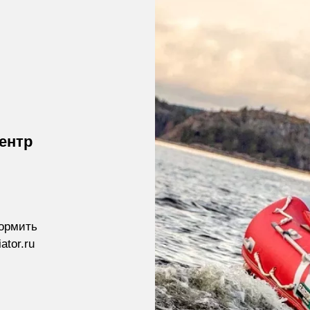
ентр
формить
ator.ru