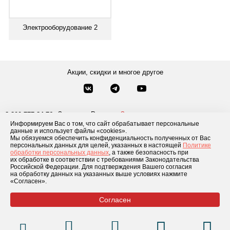
Электрооборудование 2
Акции, скидки и многое другое
Звонки по России
Заказать звонок
8-800-777-84-76
Информируем Вас о том, что сайт обрабатывает персональные
Москва
8 495 181-69-06
данные и использует файлы «cookies».
Мы обязуемся обеспечить конфиденциальность полученных от Вас
персональных данных для целей, указанных в настоящей
Политике
обработки персональных данных
, а также безопасность при
Каталог товаров
О компании
Доставка и оплата
Блог
Отзывы
их обработке в соответствии с требованиями Законодательства
Российской Федерации. Для подтверждения Вашего согласия
Условия рассрочки
Контакты
на обработку данных на указанных выше условиях нажмите
«Согласен».
Согласен
© 2026 «GLADIATOR»