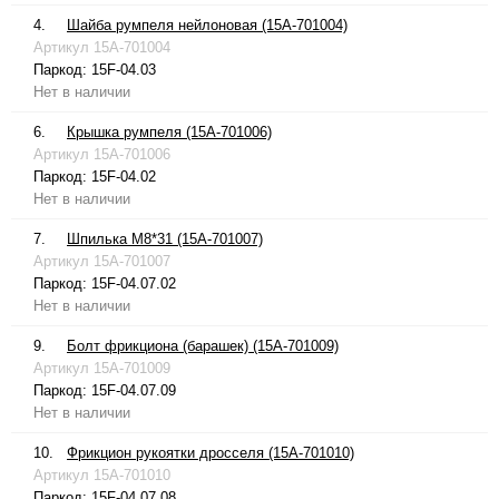
4.
Шайба румпеля нейлоновая (15A-701004)
Артикул
15A-701004
Паркод:
15F-04.03
Нет в наличии
6.
Крышка румпеля (15A-701006)
Артикул
15A-701006
Паркод:
15F-04.02
Нет в наличии
7.
Шпилька М8*31 (15A-701007)
Артикул
15A-701007
Паркод:
15F-04.07.02
Нет в наличии
9.
Болт фрикциона (барашек) (15A-701009)
Артикул
15A-701009
Паркод:
15F-04.07.09
Нет в наличии
10.
Фрикцион рукоятки дросселя (15A-701010)
Артикул
15A-701010
Паркод:
15F-04.07.08