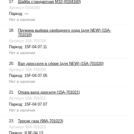
17.
Шайба стандартная М10 (0104160)
Артикул
0104160
Паркод:
—
Нет в наличии
18.
Пружина выбора свободного хода (для NEW) (15A-
701018)
Артикул
15A-701018
Паркод:
15F-04.07.11
Нет в наличии
20.
Вал дросселя в сборе (для NEW) (15A-701020)
Артикул
15A-701020
Паркод:
15F-04.07.05
Нет в наличии
21.
Опора вала дроселя (15A-701021)
Артикул
15A-701021
Паркод:
15F-04.07.07
Нет в наличии
23.
Тросик газа (98A-701023)
Артикул
98A-701023
Паркод:
9.8F-04.13