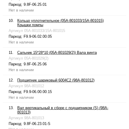
Паркод:
9.8F-06.25.01
Нет в наличии
10.
Кольцо уплотнительное (05A-801033/15A-801015)
Крышки помпы
Артикул
05A-801033/15A-801015
Паркод:
F9.9-06.02.00.05
Нет в наличии
11.
Сальник 15*28*10 (05A-801029(2)) Вала винта
Артикул
05A-801029(2)
Паркод:
9.8F-06.25.06
Нет в наличии
12.
Подшипник шариковый 6004C2 (98A-801012)
Артикул
98A-801012
Паркод:
F9.9-06.00.00.15
Нет в наличии
13.
Вал вертикальный в сборе с подшипником (S) (98A-
801013)
Артикул
98A-801013
Паркод:
9.8F-06.23.01-S