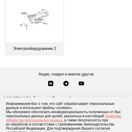
Электрооборудование 2
Акции, скидки и многое другое
Звонки по России
Заказать звонок
8-800-777-84-76
Информируем Вас о том, что сайт обрабатывает персональные
Москва
8 495 181-69-06
данные и использует файлы «cookies».
Мы обязуемся обеспечить конфиденциальность полученных от Вас
персональных данных для целей, указанных в настоящей
Политике
обработки персональных данных
, а также безопасность при
Каталог товаров
О компании
Доставка и оплата
Блог
Отзывы
их обработке в соответствии с требованиями Законодательства
Российской Федерации. Для подтверждения Вашего согласия
Условия рассрочки
Контакты