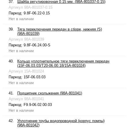
37.
Шайба регулировочная 0.15 мм. (98A-801037-0.15)
Артикул
98A-801037-0.15
Паркод:
9.8F-06.22-0.15
Нет в наличии
39.
Тяга переключения передач в сборе, нижняя (S)
(98A-801039)
Артикул
98A-801039
Паркод:
9.8F-06.24.00-S
Нет в наличии
40.
Кольцо уплотнительное тяги переключения передач
(15F-06.03.03/T20-06.00.18/15A-801024)
Артикул
15A-801024
Паркод:
15F-06.03.03
Нет в наличии
41.
Подшипник скольжения (98A-801041)
Артикул
98A-801041
Паркод:
F9.9-06.02.00.03
Нет в наличии
42.
Уплотнение трубы водопроводной (корпус помпы)
(98A-801042)