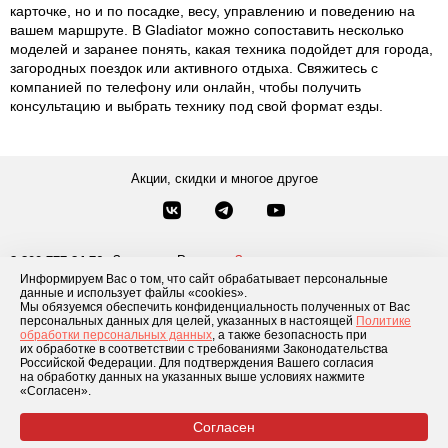
карточке, но и по посадке, весу, управлению и поведению на
вашем маршруте. В Gladiator можно сопоставить несколько
моделей и заранее понять, какая техника подойдет для города,
загородных поездок или активного отдыха. Свяжитесь с
компанией по телефону или онлайн, чтобы получить
консультацию и выбрать технику под свой формат езды.
Акции, скидки и многое другое
Звонки по России
Заказать звонок
8-800-777-84-76
Информируем Вас о том, что сайт обрабатывает персональные
Москва
8 495 181-69-06
данные и использует файлы «cookies».
Мы обязуемся обеспечить конфиденциальность полученных от Вас
персональных данных для целей, указанных в настоящей
Политике
обработки персональных данных
, а также безопасность при
Каталог товаров
О компании
Доставка и оплата
Блог
Отзывы
их обработке в соответствии с требованиями Законодательства
Российской Федерации. Для подтверждения Вашего согласия
Условия рассрочки
Контакты
на обработку данных на указанных выше условиях нажмите
«Согласен».
Согласен
© 2026 «GLADIATOR»