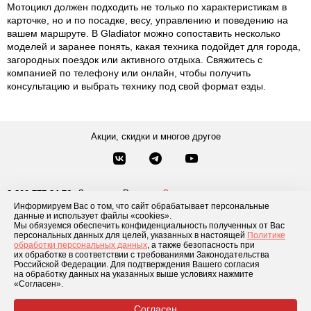
Мотоцикл должен подходить не только по характеристикам в
карточке, но и по посадке, весу, управлению и поведению на
вашем маршруте. В Gladiator можно сопоставить несколько
моделей и заранее понять, какая техника подойдет для города,
загородных поездок или активного отдыха. Свяжитесь с
компанией по телефону или онлайн, чтобы получить
консультацию и выбрать технику под свой формат езды.
Акции, скидки и многое другое
Звонки по России
Заказать звонок
8-800-777-84-76
Информируем Вас о том, что сайт обрабатывает персональные
Москва
8 495 181-69-06
данные и использует файлы «cookies».
Мы обязуемся обеспечить конфиденциальность полученных от Вас
персональных данных для целей, указанных в настоящей
Политике
обработки персональных данных
, а также безопасность при
Каталог товаров
О компании
Доставка и оплата
Блог
Отзывы
их обработке в соответствии с требованиями Законодательства
Российской Федерации. Для подтверждения Вашего согласия
Условия рассрочки
Контакты
на обработку данных на указанных выше условиях нажмите
«Согласен».
Согласен
© 2026 «GLADIATOR»