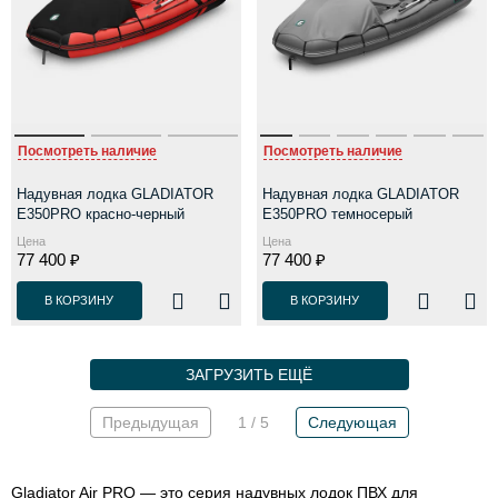
Посмотреть наличие
Посмотреть наличие
Надувная лодка GLADIATOR
Надувная лодка GLADIATOR
E350PRO красно-черный
E350PRO темносерый
Цена
Цена
77 400 ₽
77 400 ₽
В КОРЗИНУ
В КОРЗИНУ
ЗАГРУЗИТЬ ЕЩЁ
Предыдущая
1 / 5
Следующая
Gladiator Air PRO — это серия надувных лодок ПВХ для