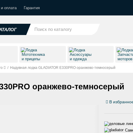
 и оплата
Гарантия
АТАЛОГ
Мототехника
Аксессуары
Запчаст
и прицепы
и одежда
моторо
ro
/
Надувная лодка GLADIATOR E330PRO оранжево-темносерый
E330PRO оранжево-темносерый
В избранно
Само