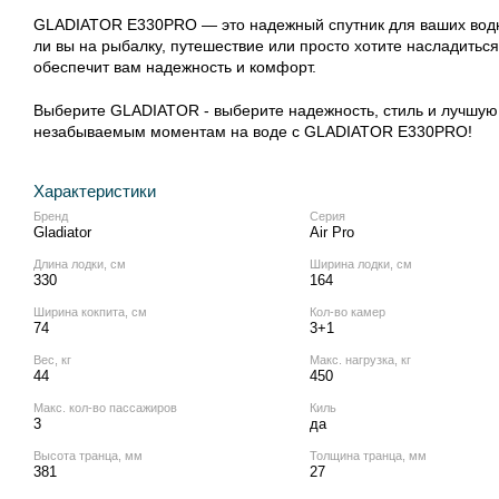
GLADIATOR E330PRO — это надежный спутник для ваших водны
ли вы на рыбалку, путешествие или просто хотите насладитьс
обеспечит вам надежность и комфорт.
Выберите GLADIATOR - выберите надежность, стиль и лучшую ц
незабываемым моментам на воде с GLADIATOR E330PRO!
Характеристики
Бренд
Серия
Gladiator
Air Pro
Длина лодки, см
Ширина лодки, см
330
164
Ширина кокпита, см
Кол‑во камер
74
3+1
Вес, кг
Макс. нагрузка, кг
44
450
Макс. кол‑во пассажиров
Киль
3
да
Высота транца, мм
Толщина транца, мм
381
27