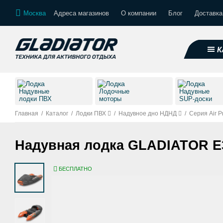
Москва
Адреса магазинов
О компании
Блог
Доставка
К
Надувные
Лодочные
Надувные
лодки ПВХ
моторы
SUP-доски
Главная
/
Каталог
/
Лодки ПВХ
/
Надувное дно НДНД
/
Серия Air P
Надувная лодка GLADIATOR 
БЕСПЛАТНО