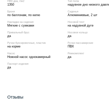
ПВХ дна, г/м2
Тип пола
1350
надувное дно низкого давл
Броня
Сиденья
по баллонам, по килю
Алюминиевые, 2 шт
Накладки на сидения
Носовой тент
Мягкие с сумками
на надувной дуге
Привальный брус
Носовое кольцо
да
да
Ручки буксировочные, пластик
Ручки пассажирские
на корме
ПВХ
Насос
Ремкомплект
Ножной насос однокамерный
да
Паспорт изделия
да
Отзывы