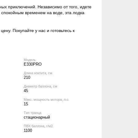
х приключений. Независимо от того, идете
я спокойным временем на воде, эта лодка
ену. Покупайте у нас и готовьтесь к
Модель
E330PRO
Длина кокпита, см
210
Диаметр баллона, см
45
Макс. мощность мотора, л.с.
15
Тип транца
стационарный
ПВХ баллона, г/м2
1100