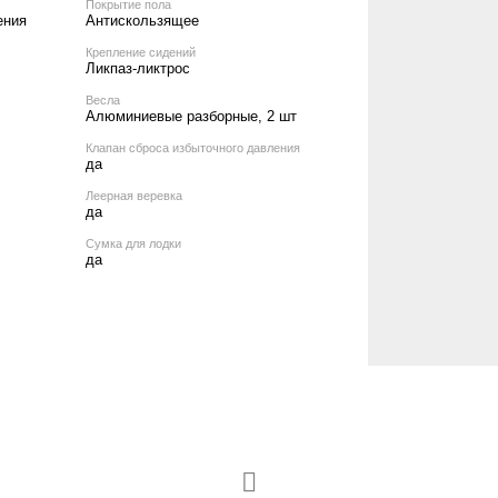
Покрытие пола
ения
Антискользящее
Крепление сидений
Ликпаз-ликтрос
Весла
Алюминиевые разборные, 2 шт
Клапан сброса избыточного давления
да
Леерная веревка
да
Сумка для лодки
да