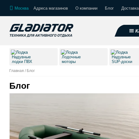
Москва
Адреса магазинов
О компании
Блог
Доставка
К
Надувные
Лодочные
Надувные
лодки ПВХ
моторы
SUP-доски
Главная
/
Блог
Блог