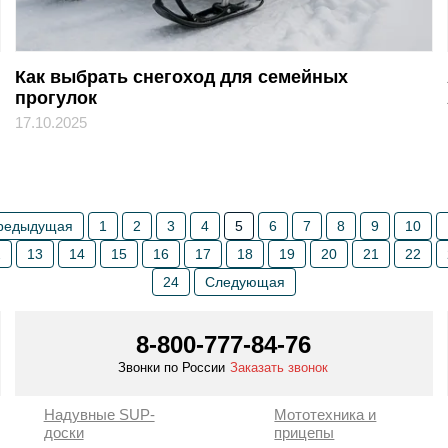
Как выбрать снегоход для семейных
прогулок
17.10.2025
редыдущая
1
2
3
4
5
6
7
8
9
10
2
13
14
15
16
17
18
19
20
21
22
24
Следующая
8-800-777-84-76
Звонки по России
Заказать звонок
Надувные SUP-
Мототехника и
доски
прицепы