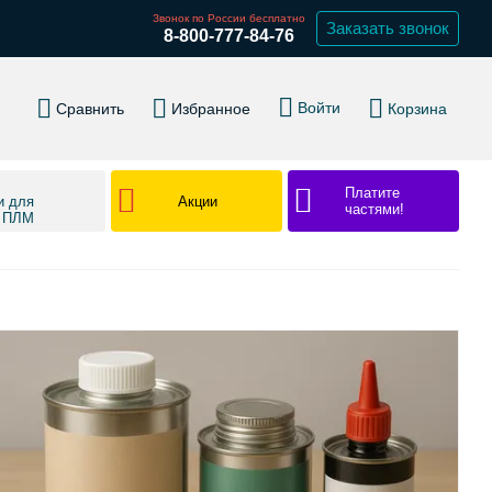
Звонок по России бесплатно
Заказать звонок
8-800-777-84-76
Войти
Сравнить
Избранное
Корзина
Платите
Акции
и для
частями!
в ПЛМ