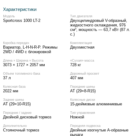
Характеристики
Модель
Тип двигателя
Sportcross 1000 LT-2
Двухцилиндровый V-образный,
жидкостного охлаждения, 976
см³, мощность — 63,7 кВт (87 л.
с.)
Коробка передач
Комплектация
Вариатор, L-H-N-R-P. Режимы
Двухместная
2WD / 4WD с блокировкой
Длина × Ширина × Высота
«Сухая» масса
3073 × 1727 × 2057 мм
728 кг
Объем топливного бака
Дорожный просвет
37 л
407 мм
Колесная база
Передние шины
2022 мм
AT (29×8-R15)
Задние шины
Колесные диски
AT (29×10-R15)
15-дюймовые алюминиевые
Передние / задние
Тип управления
Двойной дисковый тормоз
Ножной
Дополнительно
Передняя подвеска
Стояночный тормоз
Двойные изогнутые А-образные
рычаги