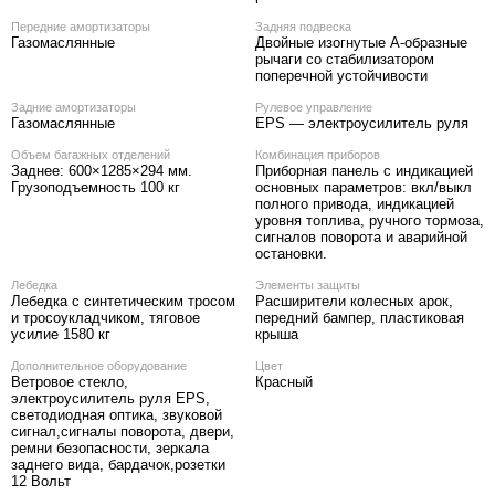
Передние амортизаторы
Задняя подвеска
Газомаслянные
Двойные изогнутые А-образные
рычаги со стабилизатором
поперечной устойчивости
Задние амортизаторы
Рулевое управление
Газомаслянные
EPS — электроусилитель руля
Объем багажных отделений
Комбинация приборов
Заднее: 600×1285×294 мм.
Приборная панель с индикацией
Грузоподъемность 100 кг
основных параметров: вкл/выкл
полного привода, индикацией
уровня топлива, ручного тормоза,
сигналов поворота и аварийной
остановки.
Лебедка
Элементы защиты
Лебедка с синтетическим тросом
Расширители колесных арок,
и тросоукладчиком, тяговое
передний бампер, пластиковая
усилие 1580 кг
крыша
Дополнительное оборудование
Цвет
Ветровое стекло,
Красный
электроусилитель руля EPS,
cветодиодная оптика, звуковой
сигнал,сигналы поворота, двери,
ремни безопасности, зеркала
заднего вида, бардачок,розетки
12 Вольт