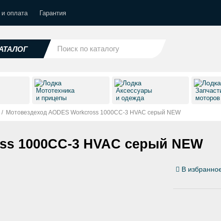
 и оплата
Гарантия
АТАЛОГ
Мототехника
Аксессуары
Запчаст
и прицепы
и одежда
моторо
/
Мотовездеход AODES Workcross 1000CC-3 HVAC серый NEW
ss 1000CC-3 HVAC серый NEW
В избранно