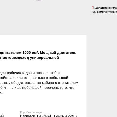
Обратите вниман
или комплектующих
двигателем 1000 см³. Мощный двигатель
тот мотовездеход универсальной
ля рабочих задач и позволяет без
зяйствах, или отправиться в небольшой
ска, лебедка, закрытая кабина с отопителем
 кг — лишь небольшой перечень того, что
х.
Коробка передач
ый,
Вариатор, L-H-N-R-P. Режимы 2WD /