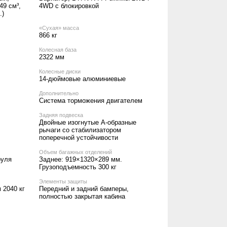
49 см³,
4WD с блокировкой
.)
«Сухая» масса
866 кг
Колесная база
2322 мм
Колесные диски
14-дюймовые алюминиевые
Дополнительно
Система торможения двигателем
Задняя подвеска
Двойные изогнутые А-образные
рычаги со стабилизатором
поперечной устойчивости
Объем багажных отделений
руля
Заднее: 919×1320×289 мм.
Грузоподъемность 300 кг
Элементы защиты
 2040 кг
Передний и задний бамперы,
полностью закрытая кабина