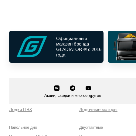
Официальный
магазин бренда
GLADIATOR ® с 2016
года
Акции, скидки и многое другое
Лодки ПВХ
Лодочные моторы
Пайольное дно
Двухтактные