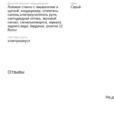
Дополнительное оборудование
Цвет
Лобовое стекло с омывателем и
Серый
щеткой, кондиционер, отопитель
салона,электроусилитель руля,
cветодиодная оптика, звуковой
сигнал, сигналыповорота, зеркала
заднего вида, бардачок, розетки 12
Вольт
Система пуска
электрозапуск
Отзывы
На д