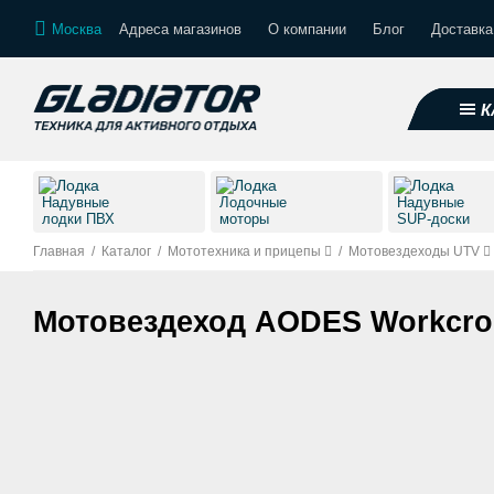
Москва
Адреса магазинов
О компании
Блог
Доставка
К
Надувные
Лодочные
Надувные
лодки ПВХ
моторы
SUP-доски
Главная
/
Каталог
/
Мототехника и прицепы
/
Мотовездеходы UTV
Мотовездеход AODES Workcro