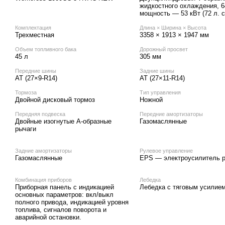
жидкостного охлаждения, 6
мощность — 53 кВт (72 л. с
Комплектация
Длина × Ширина × Высота
Трехместная
3358 × 1913 × 1947 мм
Объем топливного бака
Дорожный просвет
45 л
305 мм
Передние шины
Задние шины
AT (27×9-R14)
AT (27×11-R14)
Тормоза
Тип управления
Двойной дисковый тормоз
Ножной
Передняя подвеска
Передние амортизаторы
Двойные изогнутые А-образные
Газомаслянные
рычаги
Задние амортизаторы
Рулевое управление
Газомаслянные
EPS — электроусилитель 
Комбинация приборов
Лебедка
Приборная панель с индикацией
Лебедка с тяговым усилием
основных параметров: вкл/выкл
полного привода, индикацией уровня
топлива, сигналов поворота и
аварийной остановки.