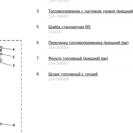
15A-304002
3.
Топливоприемник с датчиком уровня (внешний
15A-304003
5.
Шайба стандартная М5
0104157
6.
Прокладка топливоприемника (внешний бак)
15A-304006
7.
Фильтр топливный (внешний бак)
15A-304007
8.
Шланг топливный с грушей
15A-304008