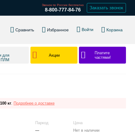
Звонок по России бесплатно
Заказать звонок
8-800-777-84-76
Войти
Сравнить
Избранное
Корзина
Платите
Акции
и для
частями!
в ПЛМ
100 кг
.
Подробнее о доставке
Паркод
Цена
—
Нет в наличии