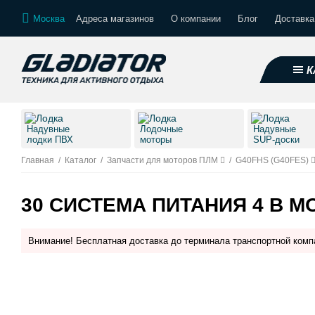
Москва
Адреса магазинов
О компании
Блог
Доставка
К
Надувные
Лодочные
Надувные
лодки ПВХ
моторы
SUP-доски
Главная
/
Каталог
/
Запчасти для моторов ПЛМ
/
G40FHS (G40FES)
30 СИСТЕМА ПИТАНИЯ 4 В М
Внимание! Бесплатная доставка до терминала транспортной комп