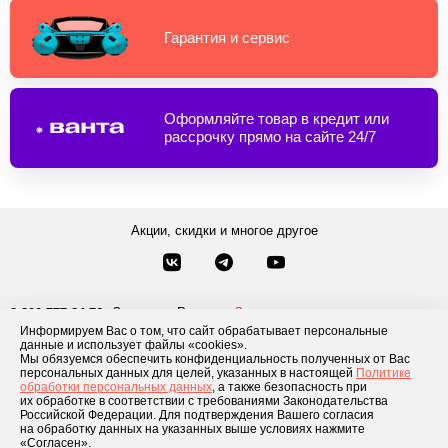
Гарантия и сервис
Оформляйте товар в кредит или
рассрочку прямо на сайте 24/7
Акции, скидки и многое другое
Звонки по России
Заказать звонок
8-800-777-84-76
Информируем Вас о том, что сайт обрабатывает персональные
Москва
8 495 181-69-06
данные и использует файлы «cookies».
Мы обязуемся обеспечить конфиденциальность полученных от Вас
персональных данных для целей, указанных в настоящей
Политике
обработки персональных данных
, а также безопасность при
Каталог товаров
О компании
Доставка и оплата
Блог
Отзывы
их обработке в соответствии с требованиями Законодательства
Российской Федерации. Для подтверждения Вашего согласия
Условия рассрочки
Контакты
на обработку данных на указанных выше условиях нажмите
«Согласен».