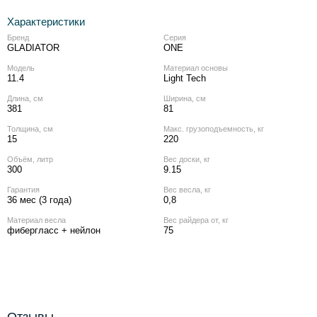
Характеристики
Бренд
Серия
GLADIATOR
ONE
Модель
Материал основы
11.4
Light Tech
Длина, см
Ширина, см
381
81
Толщина, см
Макс. грузоподъемность, кг
15
220
Объём, литр
Вес доски, кг
300
9.15
Гарантия
Вес весла, кг
36 мес (3 года)
0,8
Материал весла
Вес райдера от, кг
фибергласс + нейлон
75