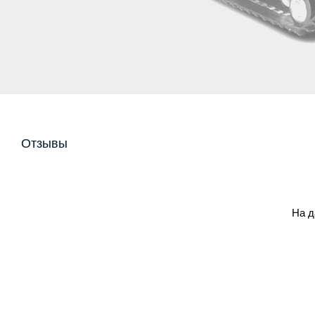
Отзывы
На д