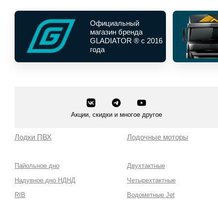
Официальный
магазин бренда
GLADIATOR ® с 2016
года
Акции, скидки и многое другое
Лодки ПВХ
Лодочные моторы
Пайольное дно
Двухтактные
Надувное дно НДНД
Четырехтактные
RIB
Водометные Jet