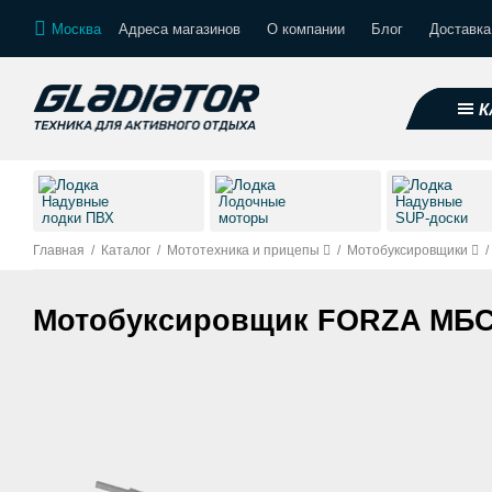
Москва
Адреса магазинов
О компании
Блог
Доставка
К
Надувные
Лодочные
Надувные
лодки ПВХ
моторы
SUP-доски
Главная
/
Каталог
/
Мототехника и прицепы
/
Мотобуксировщики
/
Мотобуксировщик FORZA МБС