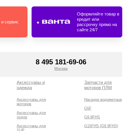
Оформляйте товар в
кредит или
 и сервис
рассрочку прямо на
сайте 24/7
8 495 181-69-06
Москва
Аксессуары и
Запчасти для
одежда
моторов ПЛМ
Аксессуары для
Насадки водометные
моторов
G5F
Аксессуары для
лодок
G9.8FHS
Аксессуары для
G15FHS (G9.9FHS)
SUP