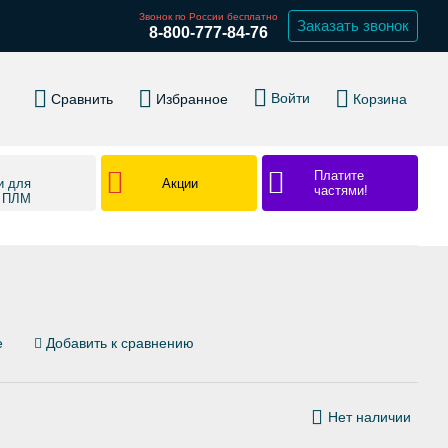
Звонок по России бесплатно
Заказать звонок
8-800-777-84-76
Войти
Сравнить
Избранное
Корзина
Платите
Акции
и для
частями!
в ПЛМ
е
Добавить к сравнению
Нет наличии