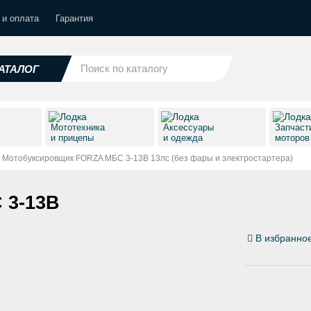
 и оплата
Гарантия
АТАЛОГ
Мототехника
Аксессуары
Запчаст
и прицепы
и одежда
моторо
Мотобуксировщик FORZA МБС 3-13В 13лс (без фары и электростартера)
 3-13В
В избранно